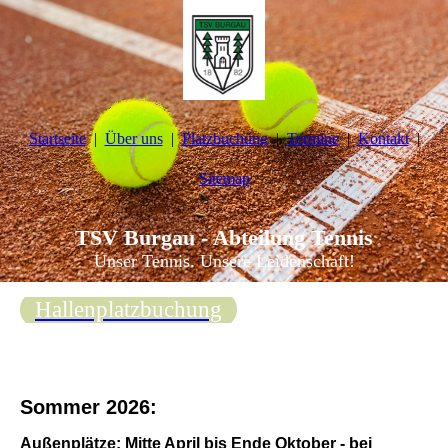
Startseite
Über uns
Platzbuchung
Termine
Kontakt
Sitemap
TSV Burgau - Abteilung Tennis
Unser Tennis. Unsere Leidenschaft!
Hallenplatzbuchung
Sommer 2026:
Außenplätze: Mitte April bis Ende Oktober - bei